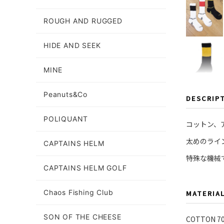
ROUGH AND RUGGED
HIDE AND SEEK
MINE
Peanuts&Co
DESCRIP
POLIQUANT
コットン、
太めのライ
CAPTAINS HELM
特殊な機械
CAPTAINS HELM GOLF
Chaos Fishing Club
MATERIA
SON OF THE CHEESE
COTTON 7