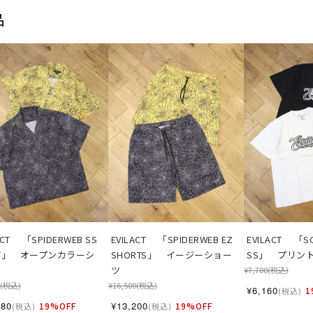
品
ACT 　「SPIDERWEB SS 
EVILACT 　「SPIDERWEB EZ 
EVILACT 　「SC
RT」　オープンカラーシ
SHORTS」　イージーショー
SS」　プリン
ツ
¥7,700
(税込)
(税込)
¥16,500
(税込)
¥6,160
1
(税込)
080
¥13,200
19%OFF
19%OFF
(税込)
(税込)