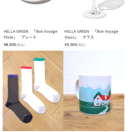
HELLA GREEN　「Bon Voyage 
HELLA GREEN　「Bon Voyage 
Plate」　プレート
Glass」　グラス
¥8,800
¥5,500
(税込)
(税込)