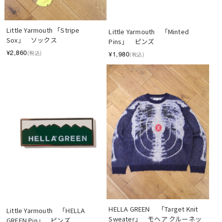
Little Yarmouth 「Stripe 
Little Yarmouth　「Minted 
Sox」　ソックス
Pins」　ピンズ
¥2,860
¥1,980
(税込)
(税込)
HELLA GREEN　 「Target Knit 
Little Yarmouth　「HELLA 
Sweater」　モヘア クルーネッ
GREEN Pin」　ピンズ