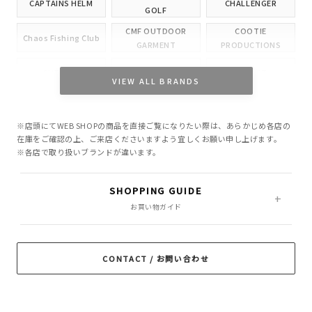
CAPTAINS HELM
CHALLENGER
GOLF
CMF OUTDOOR
COOTIE
Chaos Fishing Club
GARMENT
PRODUCTIONS
CUTRATE
DELUXE
EVILACT
VIEW ALL BRANDS
GANGSTERVILLE
GLAD HAND
HIDE AND SEEK
※店頭にてWEB SHOPの商品を直接ご覧になりたい際は、あらかじめ各店の
INCOMPLETE
M&M CUSTOM
在庫をご確認の上、ご来店くださいますよう宜しくお願い申し上げます。
Little Yarmouth
TOKYO
PERFORMANCE
※各店で取り扱いブランドが違います。
MASSES
MINE
OWN
SHOPPING GUIDE
PORKCHOP GARAGE
お買い物ガイド
Peanuts&Co
POLIQUANT
SUPPLY
RADIALL
RATS
ROTTWEILER
CONTACT / お問い合わせ
ROUGH AND
SAMS MOTORCYCLE
SOFTMACHINE
RUGGED
SON OF THE