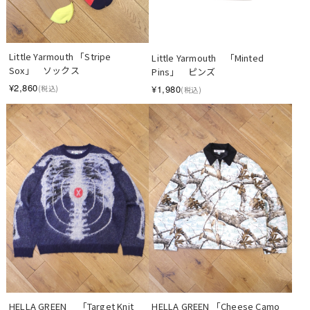
Little Yarmouth 「Stripe 
Little Yarmouth　「Minted 
Sox」　ソックス
Pins」　ピンズ
¥2,860
¥1,980
(税込)
(税込)
HELLA GREEN　 「Target Knit 
HELLA GREEN 「Cheese Camo 