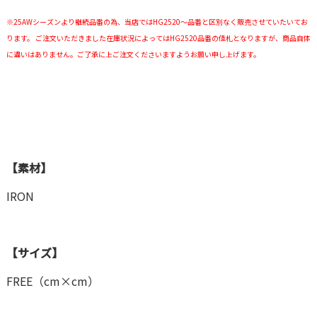
※25AWシーズンより継続品番の為、当店ではHG2520〜品番と区別なく販売させていたいてお
ります。 ご注文いただきました在庫状況によってはHG2520品番の値札となりますが、商品自体
に違いはありません。ご了承に上ご注文くださいますようお願い申し上げます。
【素材】
IRON
【サイズ】
FREE（cm×cm）