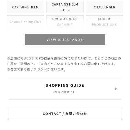
CAPTAINS HELM
CAPTAINS HELM
CHALLENGER
GOLF
CMF OUTDOOR
COOTIE
Chaos Fishing Club
GARMENT
PRODUCTIONS
CUTRATE
DELUXE
EVILACT
VIEW ALL BRANDS
GANGSTERVILLE
GLAD HAND
HIDE AND SEEK
※店頭にてWEB SHOPの商品を直接ご覧になりたい際は、あらかじめ各店の
INCOMPLETE
M&M CUSTOM
在庫をご確認の上、ご来店くださいますよう宜しくお願い申し上げます。
Little Yarmouth
TOKYO
PERFORMANCE
※各店で取り扱いブランドが違います。
MASSES
MINE
OWN
SHOPPING GUIDE
PORKCHOP GARAGE
お買い物ガイド
Peanuts&Co
POLIQUANT
SUPPLY
RADIALL
RATS
ROTTWEILER
CONTACT / お問い合わせ
ROUGH AND
SAMS MOTORCYCLE
SOFTMACHINE
RUGGED