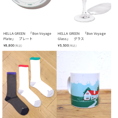
HELLA GREEN　「Bon Voyage 
HELLA GREEN　「Bon Voyage 
Plate」　プレート
Glass」　グラス
¥8,800
¥5,500
(税込)
(税込)