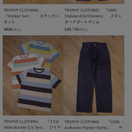
TROPHY CLOTHING　　
TROPHY CLOTHING　 「1605 
「Sticker Set」　　ステッカー
Standard Dirt Denim」 　スタン
セット
ダードダートデニム
¥880
¥29,700
(税込)
(税込)
TROPHY CLOTHING　　「3 Col 
TROPHY CLOTHING　　「1506 
Wide Border S/S Tee」　ワイド
Authentic Painter Pants」　　デ