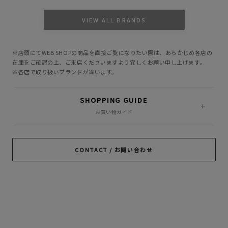
CUTRATE
DELUXE
EVILACT
VIEW ALL BRANDS
GANGSTERVILLE
GLAD HAND
HIDE AND SEEK
※店頭にてWEB SHOPの商品を直接ご覧になりたい際は、あらかじめ各店の
INCOMPLETE
M&M CUSTOM
在庫をご確認の上、ご来店くださいますよう宜しくお願い申し上げます。
Little Yarmouth
TOKYO
PERFORMANCE
※各店で取り扱いブランドが違います。
MASSES
MINE
OWN
SHOPPING GUIDE
PORKCHOP GARAGE
お買い物ガイド
Peanuts&Co
POLIQUANT
SUPPLY
RADIALL
RATS
ROTTWEILER
CONTACT / お問い合わせ
ROUGH AND
SAMS MOTORCYCLE
SOFTMACHINE
RUGGED
SON OF THE
TROPHY CLOTHING
CHEESE