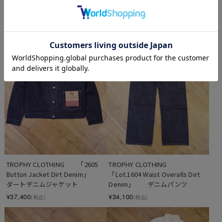
¥5,500
(税込)
TROPHY CLOTHING　　「2605 
TROPHY CLOTHING　　
Button Jacket Dirt Denim」　　
「Lot.1604 Waist Overalls Dirt 
ダートデニムジャケット
Denim」　　デニムパンツ
¥37,400
¥34,100
(税込)
(税込)