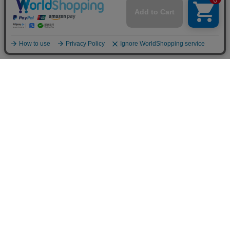
〒650-0004 神戸市中央区中山手通2-24-9 中山ビル1F
定休日：水曜日（水曜日が祝日の際は営業、翌木曜日が定休日）
販売責任者：株式会社MASH UP 平野 丸瀬
お問合せメールアドレス：
shopmaster@mashup-net.com
MASH UP KOBE
MASH UP HORIE
MASH UP KYOTO