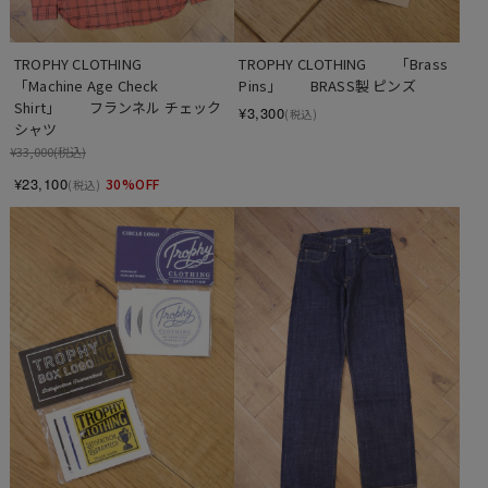
TROPHY CLOTHING　　
TROPHY CLOTHING　　「Brass 
「Machine Age Check 
Pins」　　BRASS製 ピンズ
Shirt」　　フランネル チェック
¥3,300
(税込)
シャツ
¥33,000
(税込)
¥23,100
30%OFF
(税込)