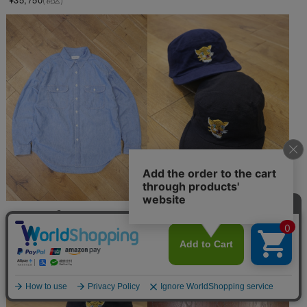
(税込)
MASSES　　「WORK CAP 
MASSES　「CHAMBRAY 
SL」　ウォッシュ加工 ワークキ
SHIRT」　シャンブレーシャツ
ャップ
¥41,580
(税込)
¥13,200
(税込)