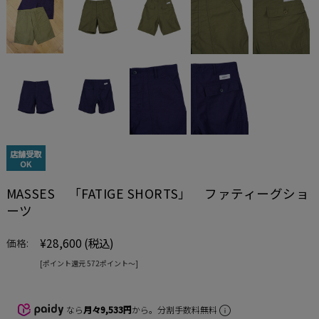
店舗受取
OK
MASSES 「FATIGE SHORTS」 ファティーグショ
ーツ
¥28,600
(税込)
価格:
[ポイント還元 572ポイント〜]
なら
月々9,533円
から。分割手数料無料