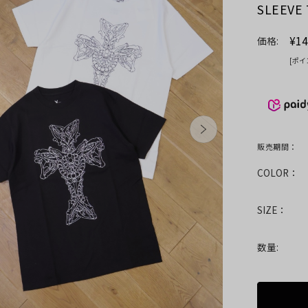
SLEEV
¥14
価格:
[ポイ
販売期間：
COLOR：
SIZE：
数量: