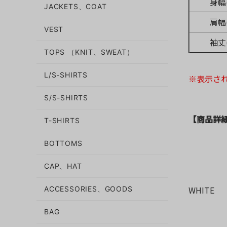
身幅(
JACKETS、COAT
肩幅(
VEST
袖丈(
TOPS （KNIT、SWEAT）
L/S-SHIRTS
※表示さ
S/S-SHIRTS
【商品詳
T-SHIRTS
BOTTOMS
CAP、HAT
WHITE
ACCESSORIES、GOODS
BAG