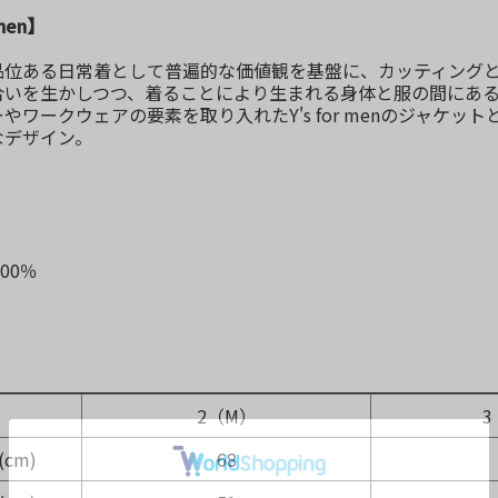
 men】
品位ある日常着として普遍的な価値観を基盤に、カッティングと
合いを生かしつつ、着ることにより生まれる身体と服の間にある
やワークウェアの要素を取り入れたY's for menのジャケ
なデザイン。
100％
】
2（M）
3
cm)
68