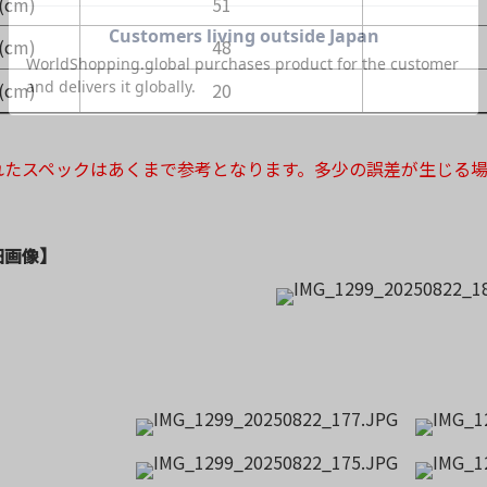
cm)
51
cm)
48
cm)
20
れたスペックはあくまで参考となります。多少の誤差が生じる
細画像】