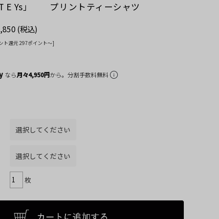
E T E Ys」 プリントティーシャツ
,850
(税込)
ント還元 297ポイント〜]
なら
月々4,950円
から。分割手数料無料
枚