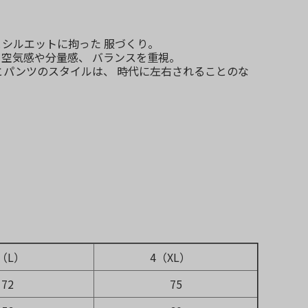
シルエットに拘った 服づくり。
空気感や分量感、 バランスを重視。
ットとパンツのスタイルは、 時代に左右されることのな
（L）
4（XL）
72
75