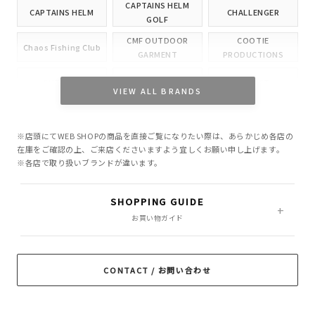
CAPTAINS HELM
CAPTAINS HELM
CHALLENGER
GOLF
CMF OUTDOOR
COOTIE
Chaos Fishing Club
GARMENT
PRODUCTIONS
CUTRATE
DELUXE
EVILACT
VIEW ALL BRANDS
GANGSTERVILLE
GLAD HAND
HIDE AND SEEK
※店頭にてWEB SHOPの商品を直接ご覧になりたい際は、あらかじめ各店の
INCOMPLETE
M&M CUSTOM
在庫をご確認の上、ご来店くださいますよう宜しくお願い申し上げます。
Little Yarmouth
TOKYO
PERFORMANCE
※各店で取り扱いブランドが違います。
MASSES
MINE
OWN
SHOPPING GUIDE
PORKCHOP GARAGE
お買い物ガイド
Peanuts&Co
POLIQUANT
SUPPLY
RADIALL
RATS
ROTTWEILER
CONTACT / お問い合わせ
ROUGH AND
SAMS MOTORCYCLE
SOFTMACHINE
RUGGED