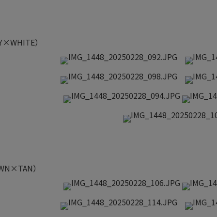
Y×WHITE）
WN×TAN）