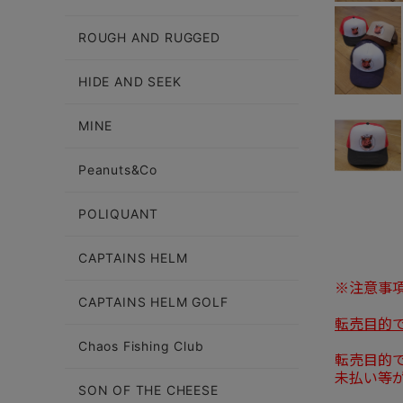
ROUGH AND RUGGED
HIDE AND SEEK
MINE
Peanuts&Co
POLIQUANT
CAPTAINS HELM
※注意事
CAPTAINS HELM GOLF
転売目的
Chaos Fishing Club
転売目的
未払い等
SON OF THE CHEESE