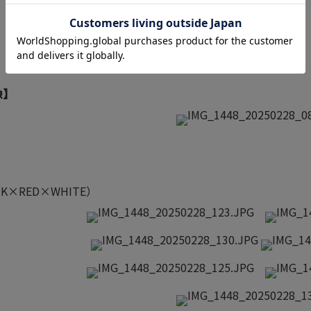
像】
CK×RED×WHITE）