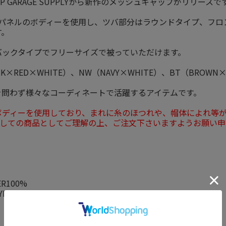
HOP GARAGE SUPPLYから新作のメッシュキャップがリリースで
の5パネルのボディーを使用し、ツバ部分はラウンドタイプ、フ
す。
バックタイプでフリーサイズで被っていただけます。
CK×RED×WHITE）、NW（NAVY×WHITE）、BT（BRO
を問わず様々なコーディネートで活躍するアイテムです。
ディーを使用しており、まれに糸のほつれや、帽体によれ等が発
Yとしての商品としてご理解の上、ご注文下さいますようお願い
ER100%
YLON100%