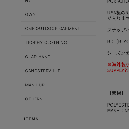
PORKC
N）
USA製
OWN
が入りま
CMF OUTDOOR GARMENT
スナップ
BD（BLA
TROPHY CLOTHING
シーズン
GLAD HAND
※海外製ボ
SUPPL
GANGSTERVILLE
MASH UP
【素材】
OTHERS
POLYEST
MASH：N
ITEMS