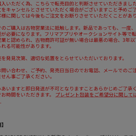
購入いただく為、こちらで転売目的と判断させていただきまし
文をキャンセルとさせていただく場合がございますこと予めご
客様に関しては今後もご注文をお断りさせていただくことがあ
でのご購入は古物営業法に抵触します。新品であっても、一度
証が必要になります。フリマアプリやオークションサイト等で
営業と認められ、古物商許可証が無い場合は最悪の場合、3年以
られる可能性があります。
売を発見次第、適切な処置をとらせていただいております。
お問い合わせ、ご予約、発売日当日のでお電話、メールでのご
ません事ご了承ください。
みあいますと即日発送が不可となりますことあらかじめご了承
でお時間をいただきます。
プレゼント包装をご希望分に関して
。
明】