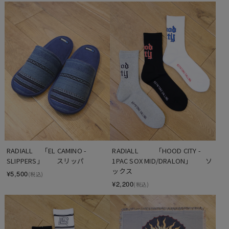
RADIALL 　「EL CAMINO - 
RADIALL  　　「HOOD CITY - 
SLIPPERS」　　スリッパ
1PAC SOX MID/DRALON」　　ソ
ックス
¥5,500
(税込)
¥2,200
(税込)