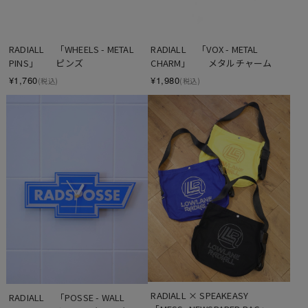
SOLD OUT
RADIALL 　「WHEELS - METAL 
RADIALL 　「VOX - METAL 
PINS」　　ピンズ
CHARM」　　メタルチャーム
¥1,760
¥1,980
(税込)
(税込)
RADIALL × SPEAKEASY 　
RADIALL 　「POSSE - WALL 