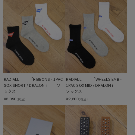
RADIALL  　　「RIBBONS - 1PAC 
RADIALL  　　「WHEELS EMB - 
SOX SHORT / DRALON」　　ソ
1PAC SOX MID / DRALON」　　
ックス
ソックス
¥2,090
¥2,200
(税込)
(税込)