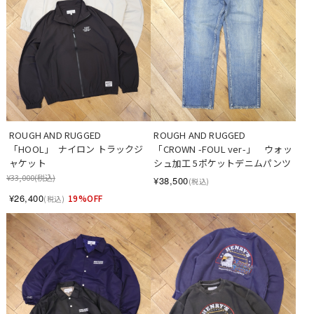
ROUGH AND RUGGED 　
ROUGH AND RUGGED　
「HOOL」  ナイロン トラックジ
「CROWN -FOUL ver-」　ウォッ
ャケット
シュ加工 5ポケットデニムパンツ
¥33,000
(税込)
¥38,500
(税込)
¥26,400
19%OFF
(税込)