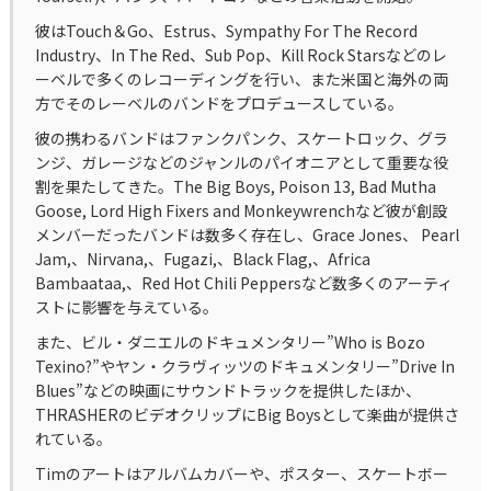
彼はTouch＆Go、Estrus、Sympathy For The Record
Industry、In The Red、Sub Pop、Kill Rock Starsなどのレ
ーベルで多くのレコーディングを行い、また米国と海外の両
方でそのレーベルのバンドをプロデュースしている。
彼の携わるバンドはファンクパンク、スケートロック、グラ
ンジ、ガレージなどのジャンルのパイオニアとして重要な役
割を果たしてきた。The Big Boys, Poison 13, Bad Mutha
Goose, Lord High Fixers and Monkeywrenchなど彼が創設
メンバーだったバンドは数多く存在し、Grace Jones、 Pearl
Jam,、Nirvana,、Fugazi,、Black Flag,、Africa
Bambaataa,、Red Hot Chili Peppersなど数多くのアーティ
ストに影響を与えている。
また、ビル・ダニエルのドキュメンタリー”Who is Bozo
Texino?”やヤン・クラヴィッツのドキュメンタリー”Drive In
Blues”などの映画にサウンドトラックを提供したほか、
THRASHERのビデオクリップにBig Boysとして楽曲が提供さ
れている。
Timのアートはアルバムカバーや、ポスター、スケートボー