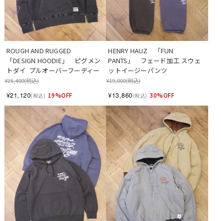
ROUGH AND RUGGED 　
HENRY HAUZ　「FUN 
「DESIGN HOODIE」　ピグメン
PANTS」　フェード加工 スウェ
トダイ  プルオーバーフーディー
ットイージーパンツ
¥26,400
(税込)
¥19,800
(税込)
¥21,120
¥13,860
19%OFF
30%OFF
(税込)
(税込)