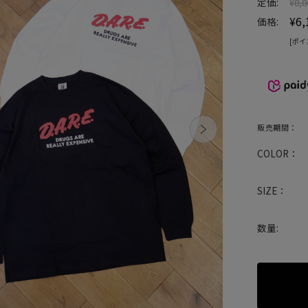
定価:
¥8,8
¥6,
価格:
[ポイ
販売期間：
COLOR：
SIZE：
数量: