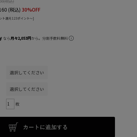
00
(税込)
160
(税込)
30%OFF
ント還元 123ポイント〜]
なら
月々2,053円
から。分割手数料無料
枚