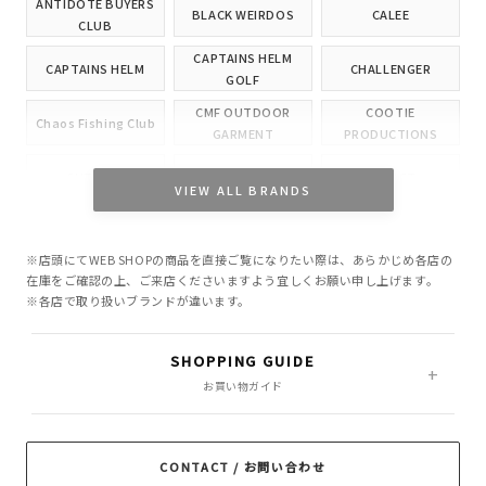
ANTIDOTE BUYERS
BLACK WEIRDOS
CALEE
CLUB
CAPTAINS HELM
CAPTAINS HELM
CHALLENGER
GOLF
CMF OUTDOOR
COOTIE
Chaos Fishing Club
GARMENT
PRODUCTIONS
CUTRATE
DELUXE
EVILACT
VIEW ALL BRANDS
GANGSTERVILLE
GLAD HAND
HIDE AND SEEK
※店頭にてWEB SHOPの商品を直接ご覧になりたい際は、あらかじめ各店の
INCOMPLETE
M&M CUSTOM
在庫をご確認の上、ご来店くださいますよう宜しくお願い申し上げます。
Little Yarmouth
TOKYO
PERFORMANCE
※各店で取り扱いブランドが違います。
MASSES
MINE
OWN
SHOPPING GUIDE
PORKCHOP GARAGE
お買い物ガイド
Peanuts&Co
POLIQUANT
SUPPLY
RADIALL
RATS
ROTTWEILER
CONTACT / お問い合わせ