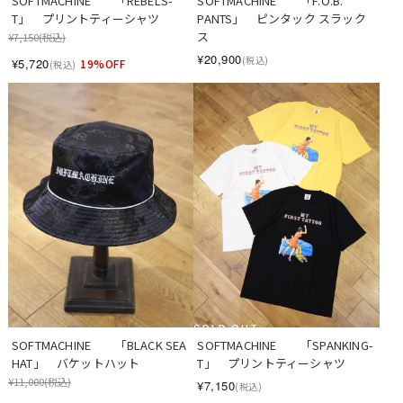
SOFTMACHINE　　「REBELS-
SOFTMACHINE　　「F.O.B. 
T」　プリントティーシャツ
PANTS」　ピンタック スラック
ス
¥7,150
(税込)
¥20,900
(税込)
¥5,720
19%OFF
(税込)
SOLD OUT
SOFTMACHINE　　「BLACK SEA 
SOFTMACHINE　　「SPANKING-
HAT」　バケットハット
T」　プリントティーシャツ
¥11,000
(税込)
¥7,150
(税込)