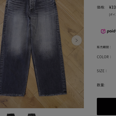
¥33
価格:
[ポイ
販売期間：
COLOR：
SIZE：
数量: