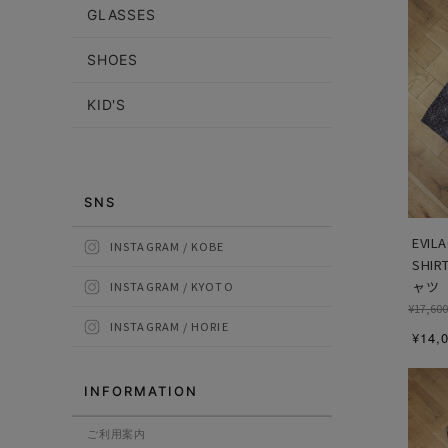
GLASSES
SHOES
KID'S
SNS
EVIL
INSTAGRAM / KOBE
SHI
ャツ
INSTAGRAM / KYOTO
¥17,600
INSTAGRAM / HORIE
¥14,
INFORMATION
ご利用案内