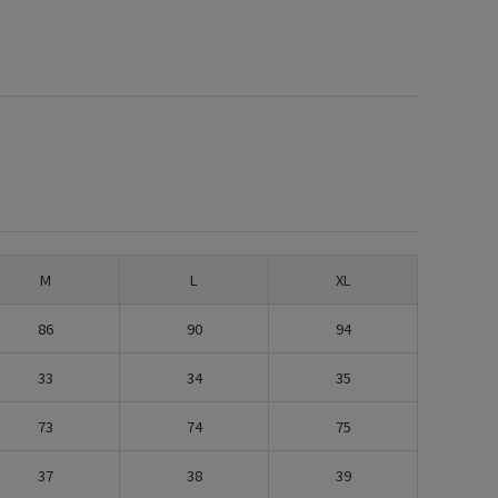
M
L
XL
86
90
94
33
34
35
73
74
75
37
38
39