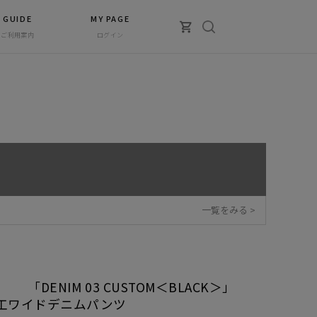
GUIDE
MY PAGE
ご利用案内
ログイン
一覧をみる >
CT 「DENIM 03 CUSTOM＜BLACK＞」
加工ワイドデニムパンツ