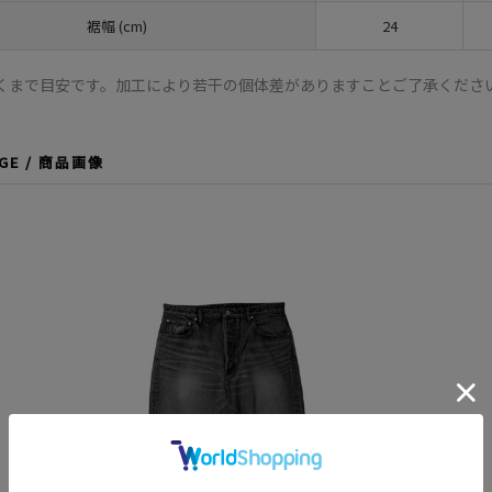
裾幅 (cm)
24
くまで目安です。加工により若干の個体差がありますことご了承くださ
AGE / 商品画像