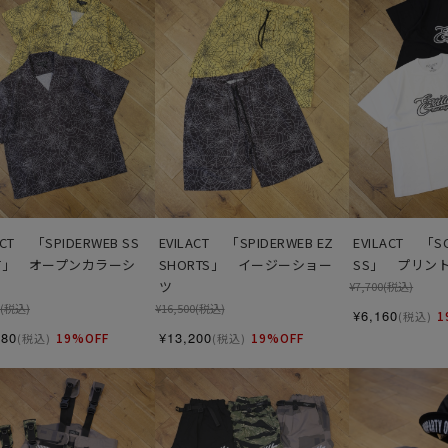
ACT 　「SPIDERWEB SS 
EVILACT 　「SPIDERWEB EZ 
EVILACT 　「SC
RT」　オープンカラーシ
SHORTS」　イージーショー
SS」　プリン
ツ
¥7,700
(税込)
(税込)
¥16,500
(税込)
¥6,160
1
(税込)
080
¥13,200
19%OFF
19%OFF
(税込)
(税込)