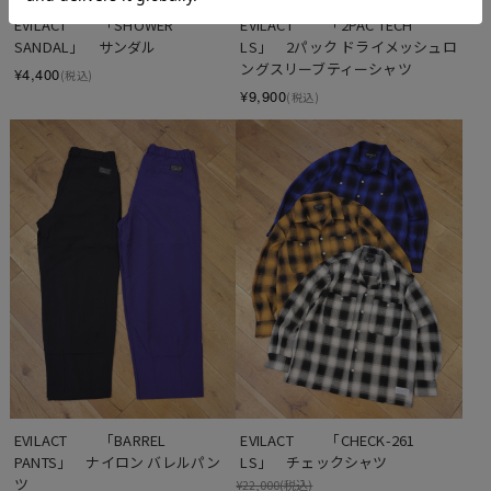
SOLD OUT
EVILACT 　　「SHOWER 
EVILACT 　　「2PAC TECH 
SANDAL」　サンダル
LS」　2パック ドライメッシュロ
ングスリーブティーシャツ
¥4,400
(税込)
¥9,900
(税込)
EVILACT 　　「BARREL 
EVILACT 　　「CHECK-261 
PANTS」　ナイロン バレルパン
LS」　チェックシャツ
ツ
¥22,000
(税込)