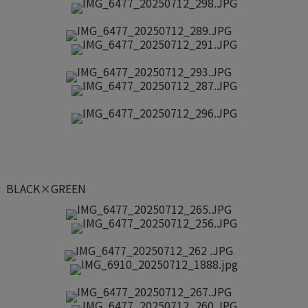
BLACK×GREEN