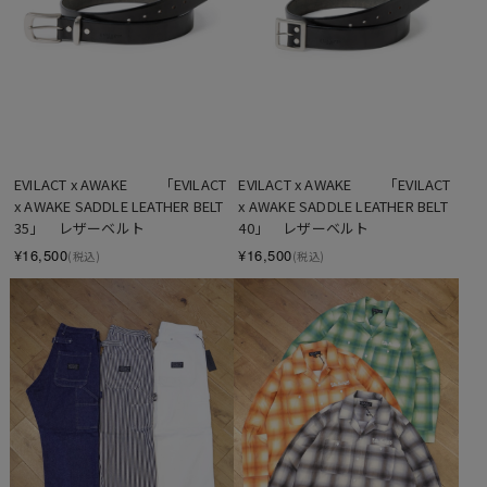
EVILACT x AWAKE 　　「EVILACT 
EVILACT x AWAKE 　　「EVILACT 
x AWAKE SADDLE LEATHER BELT 
x AWAKE SADDLE LEATHER BELT 
35」　レザーベルト
40」　レザーベルト
¥16,500
¥16,500
(税込)
(税込)