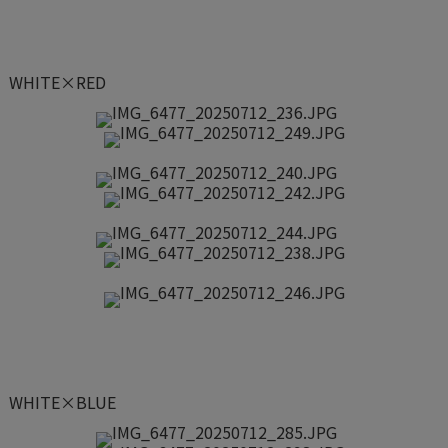
WHITE×RED
WHITE×BLUE