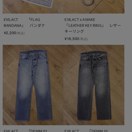
EVILACT 　　「FLAG 
EVILACT x AWAKE 　　
BANDANA」　バンダナ
「LEATHER KEY RING」　レザー
キーリング
¥2,200
(税込)
¥16,500
(税込)
EVILACT 　　「DENIM 01 
EVILACT 　　「DENIM 01 