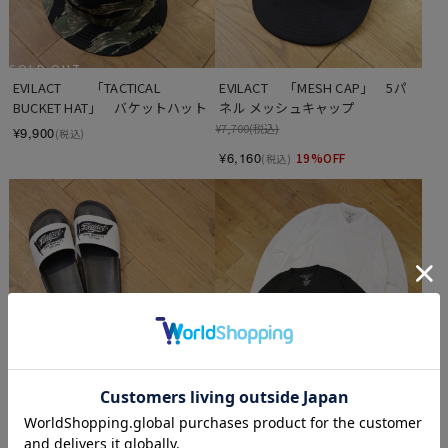
SOLD OUT
EVILACT 　　「TACTICAL 
EVILACT 　「MESH CAP」　5パ
BUCKET HAT」　バケットハット
ネル メッシュキャップ
¥7,700
(税込)
¥9,900
(税込)
¥6,160
19%OFF
(税込)