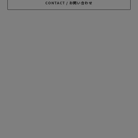
CONTACT / お問い合わせ
ROUGH AND
SAMS MOTORCYCLE
SOFTMACHINE
RUGGED
SON OF THE
TROPHY CLOTHING
CHEESE