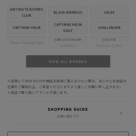
ANTIDOTE BUYERS
BLACK WEIRDOS
CALEE
CLUB
CAPTAINS HELM
CAPTAINS HELM
CHALLENGER
GOLF
CMF OUTDOOR
COOTIE
Chaos Fishing Club
GARMENT
PRODUCTIONS
CUTRATE
DELUXE
EVILACT
VIEW ALL BRANDS
GANGSTERVILLE
GLAD HAND
HIDE AND SEEK
※店頭にてWEB SHOPの商品を直接ご覧になりたい際は、あらかじめ各店の
INCOMPLETE
M&M CUSTOM
在庫をご確認の上、ご来店くださいますよう宜しくお願い申し上げます。
Little Yarmouth
TOKYO
PERFORMANCE
※各店で取り扱いブランドが違います。
MASSES
MINE
OWN
SHOPPING GUIDE
PORKCHOP GARAGE
お買い物ガイド
Peanuts&Co
POLIQUANT
SUPPLY
RADIALL
RATS
ROTTWEILER