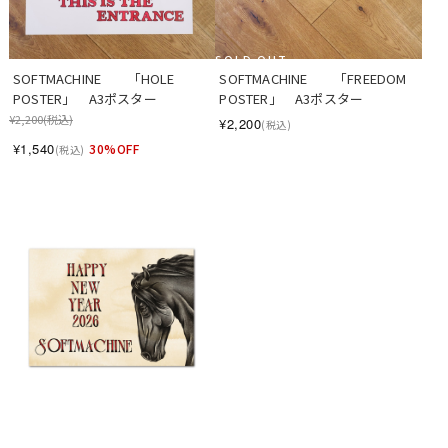
SOLD OUT
SOFTMACHINE　　「HOLE 
SOFTMACHINE　　「FREEDOM 
POSTER」　A3ポスター
POSTER」　A3ポスター
¥2,200
(税込)
¥2,200
(税込)
¥1,540
30%OFF
(税込)
SOLD OUT