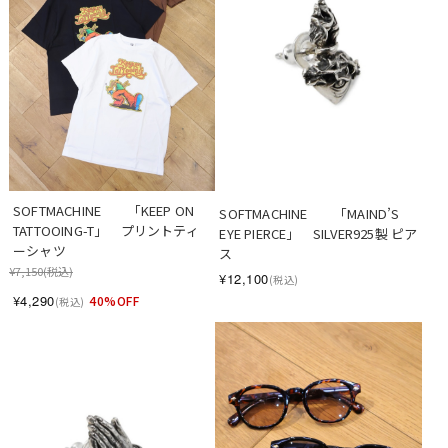
SOFTMACHINE　　「KEEP ON 
SOFTMACHINE　　「MAIND’S 
TATTOOING-T」　プリントティ
EYE PIERCE」　SILVER925製 ピア
ーシャツ
ス
¥7,150
(税込)
¥12,100
(税込)
¥4,290
40%OFF
(税込)