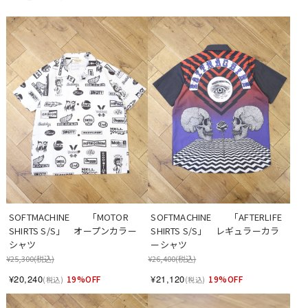
SOFTMACHINE　　「MOTOR 
SOFTMACHINE　　「AFTERLIFE 
SHIRTS S/S」　オープンカラー
SHIRTS S/S」　レギュラーカラ
シャツ
ーシャツ
¥25,300
(税込)
¥26,400
(税込)
¥20,240
¥21,120
19%OFF
19%OFF
(税込)
(税込)