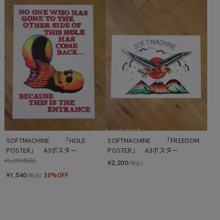
SOLD OUT
SOFTMACHINE　　「HOLE 
SOFTMACHINE　　「FREEDOM 
POSTER」　A3ポスター
POSTER」　A3ポスター
¥2,200
(税込)
¥2,200
(税込)
¥1,540
30%OFF
(税込)