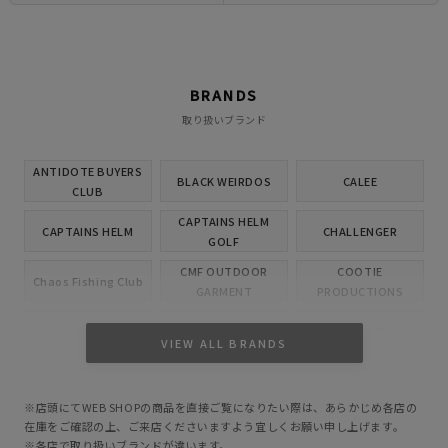
BRANDS
取り扱いブランド
ANTIDOTE BUYERS
BLACK WEIRDOS
CALEE
CLUB
CAPTAINS HELM
CAPTAINS HELM
CHALLENGER
GOLF
CMF OUTDOOR
COOTIE
Chaos Fishing Club
GARMENT
PRODUCTIONS
CUTRATE
DELUXE
EVILACT
VIEW ALL BRANDS
GANGSTERVILLE
GLAD HAND
HIDE AND SEEK
※店頭にてWEB SHOPの商品を直接ご覧になりたい際は、あらかじめ各店の
INCOMPLETE
M&M CUSTOM
在庫をご確認の上、ご来店くださいますよう宜しくお願い申し上げます。
Little Yarmouth
TOKYO
PERFORMANCE
※各店で取り扱いブランドが違います。