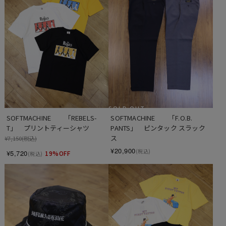
SOLD OUT
SOFTMACHINE　　「REBELS-
SOFTMACHINE　　「F.O.B. 
T」　プリントティーシャツ
PANTS」　ピンタック スラック
ス
¥7,150
(税込)
¥20,900
(税込)
¥5,720
19%OFF
(税込)