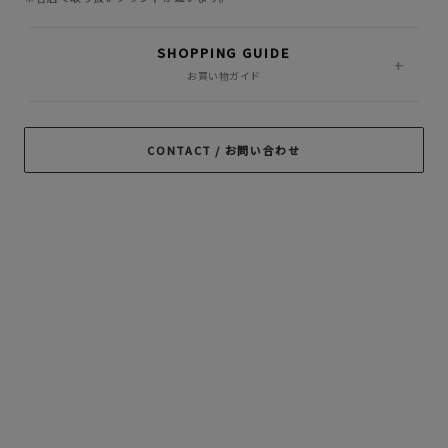
MASSES
MINE
OWN
SHOPPING GUIDE
PORKCHOP GARAGE
お買い物ガイド
Peanuts&Co
POLIQUANT
SUPPLY
RADIALL
RATS
ROTTWEILER
CONTACT / お問い合わせ
ROUGH AND
SAMS MOTORCYCLE
SOFTMACHINE
RUGGED
SON OF THE
TROPHY CLOTHING
CHEESE