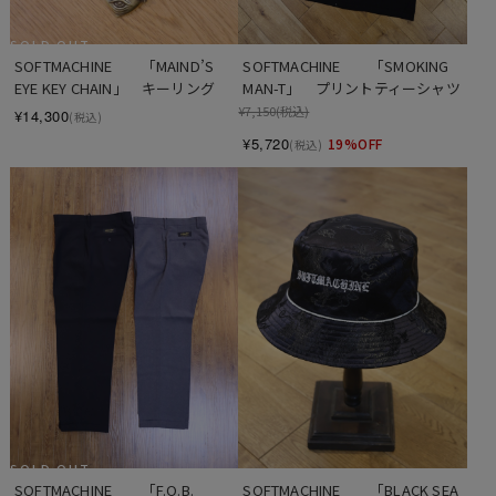
SOLD OUT
SOFTMACHINE　　「SMOKING 
SOFTMACHINE　　「MAIND’S 
MAN-T」　プリントティーシャツ
EYE KEY CHAIN」　キーリング
¥7,150
(税込)
¥14,300
(税込)
¥5,720
19%OFF
(税込)
SOLD OUT
SOFTMACHINE　　「F.O.B. 
SOFTMACHINE　　「BLACK SEA 