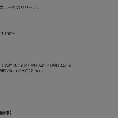
の1カラーでのリリース。
ER 100％
】
AG：W約36cm×H約40cm×D約18.5cm
W約23cm×H約18.5cm
細画像】