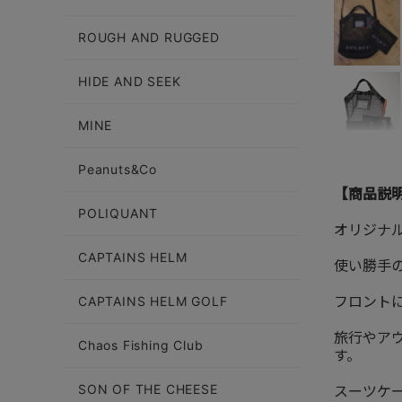
ROUGH AND RUGGED
HIDE AND SEEK
MINE
Peanuts&Co
【商品説
POLIQUANT
オリジナ
CAPTAINS HELM
使い勝手
フロント
CAPTAINS HELM GOLF
旅行やア
Chaos Fishing Club
す。
スーツケ
SON OF THE CHEESE