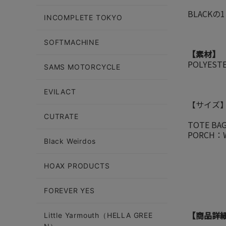
BLACK
INCOMPLETE TOKYO
SOFTMACHINE
【素材】
POLYEST
SAMS MOTORCYCLE
EVILACT
【サイズ
CUTRATE
TOTE B
PORCH：
Black Weirdos
HOAX PRODUCTS
FOREVER YES
【商品詳
Little Yarmouth（HELLA GREE