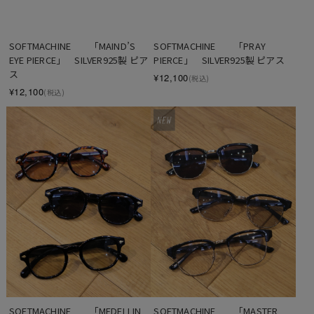
SOFTMACHINE　　「MAIND’S 
SOFTMACHINE　　「PRAY 
EYE PIERCE」　SILVER925製 ピア
PIERCE」　SILVER925製 ピアス
ス
¥12,100
(税込)
¥12,100
(税込)
SOFTMACHINE　　「MEDELLIN 
SOFTMACHINE　　「MASTER 